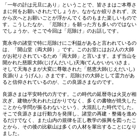
「一年の計は元旦にあり」ということで、皆さまはご本尊さ
まに何をお願いされたでしょうか。なかなか絞りきれず、次
から次へとお願いごとが浮かんでくるのもまた楽しいもので
す。こうしたなか、「厄除け」を願った方も多いのではない
でしょうか。そこで今回は「厄除け」のお話しです。
寛永寺の諸堂で特に厄除けにご利益があると言われているの
は、「開山堂（両大師）」です。このお堂にはお2人の大師
がお祀りされているため「両大師」と言います。まず当山を
開かれた慈眼大師(じげんだいし)天海(てんかいかい)さま。
そして天海さまが大変に尊敬された「慈恵大師(じえだいし)
良源(りょうげん)」さまです。厄除けの大師として霊力があ
ると信仰されているのが、この良源さまなのです。
良源さまは平安時代の方です。この時代の延暦寺は火災が相
次ぎ、建物が失われたばかりでなく、多くの書物が焼失した
ことから学問が振るわないという、大混乱した時代でした。
そこで良源さまは行動力を発揮し、諸堂の再建・整備を進め
るだけでなく、また山内の規律を正し教学の振興を図ったこ
とから、その後の比叡山は多くの人材を輩出することになり
ました。