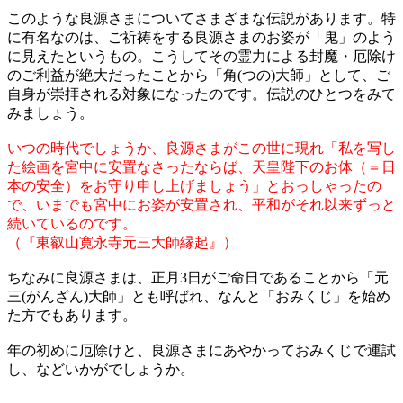
このような良源さまについてさまざまな伝説があります。特
に有名なのは、ご祈祷をする良源さまのお姿が「鬼」のよう
に見えたというもの。こうしてその霊力による封魔・厄除け
のご利益が絶大だったことから「角(つの)大師」として、ご
自身が崇拝される対象になったのです。伝説のひとつをみて
みましょう。
いつの時代でしょうか、良源さまがこの世に現れ「私を写し
た絵画を宮中に安置なさったならば、天皇陛下のお体（＝日
本の安全）をお守り申し上げましょう」とおっしゃったの
で、いまでも宮中にお姿が安置され、平和がそれ以来ずっと
続いているのです。
（『東叡山寛永寺元三大師縁起』）
ちなみに良源さまは、正月3日がご命日であることから「元
三(がんざん)大師」とも呼ばれ、なんと「おみくじ」を始め
た方でもあります。
年の初めに厄除けと、良源さまにあやかっておみくじで運試
し、などいかがでしょうか。