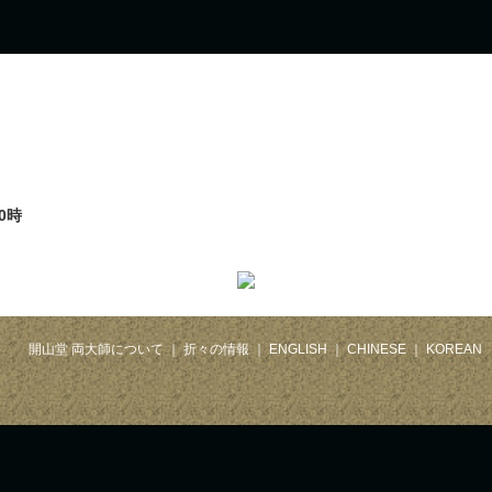
0時
開山堂 両大師について
｜
折々の情報
｜
ENGLISH
｜
CHINESE
｜
KOREAN