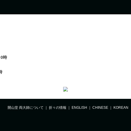
0時
時
開山堂 両大師について
｜
折々の情報
｜
ENGLISH
｜
CHINESE
｜
KOREAN